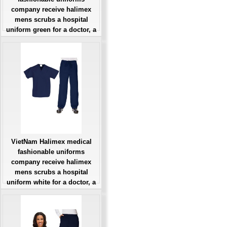
company receive halimex
mens scrubs a hospital
uniform green for a doctor, a
large, patient number of
workers
Giá: Liên Hệ
Đặt hàng
VietNam Halimex medical
fashionable uniforms
company receive halimex
mens scrubs a hospital
uniform white for a doctor, a
large, patient number of
workers
Giá: Liên Hệ
Đặt hàng