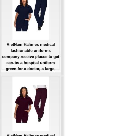
VietNam Halimex medical
fashionable uniforms
company receive places to get
scrubs a hospital uniform
green for a doctor, a large,
patient number of workers
Giá: Liên Hệ
Đặt hàng
VietNam Halimex medical