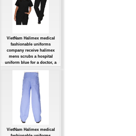
VietNam Halimex medical
fashionable uniforms
company receive halimex
mens scrubs a hospital
uniform blue for a doctor, a
large, patient number of
workers
Giá: Liên Hệ
Đặt hàng
VietNam Halimex medical
fashionable uniforms