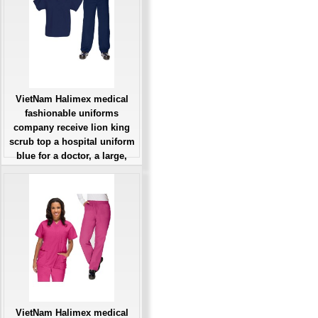
Đặt hàng
VietNam Halimex medical
fashionable uniforms
company receive lion king
scrub top a hospital uniform
blue for a doctor, a large,
patient number of workers
Giá: Liên Hệ
Đặt hàng
VietNam Halimex medical