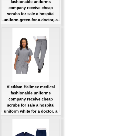
fashionable uniforms
company receive cheap
scrubs for sale a hospital
uniform green for a doctor, a
large, patient number of
workers
Giá: Liên Hệ
Đặt hàng
VietNam Halimex medical
fashionable uniforms
company receive cheap
scrubs for sale a hospital
uniform white for a doctor, a
large, patient number of
workers
Giá: Liên Hệ