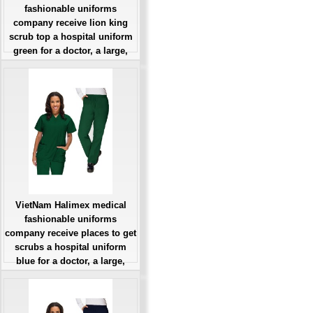
fashionable uniforms
company receive lion king
scrub top a hospital uniform
green for a doctor, a large,
patient number of workers
Giá: Liên Hệ
Đặt hàng
VietNam Halimex medical
fashionable uniforms
company receive places to get
scrubs a hospital uniform
blue for a doctor, a large,
patient number of workers
Giá: Liên Hệ
Đặt hàng