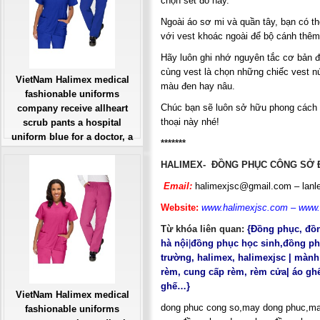
chọn set đồ này.
Ngoài áo sơ mi và quần tây, bạn có t
với vest khoác ngoài để bộ cánh thêm 
Hãy luôn ghi nhớ nguyên tắc cơ bản đ
cùng vest là chọn những chiếc vest n
VietNam Halimex medical
màu đen hay nâu.
fashionable uniforms
Chúc bạn sẽ luôn sở hữu phong cách t
company receive allheart
thoại này nhé!
scrub pants a hospital
uniform blue for a doctor, a
*******
large, patient number of
HALIMEX- ĐỒNG PHỤC CÔNG SỞ Đ
workers
Giá: Liên Hệ
Email:
halimexjsc@gmail.com
–
lan
Đặt hàng
Website:
www.halimexjsc.com
–
www.
Từ khóa liên quan:
{
Đồng phục
,
đồ
hà nội
|
đồng phục học sinh,
đồng ph
trường
,
halimex
,
halimexjsc
|
mành
rèm
,
cung cấp rèm
,
rèm cửa
|
áo gh
ghế
…}
VietNam Halimex medical
dong phuc cong so,may dong phuc,ma
fashionable uniforms