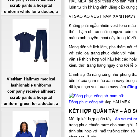
HALIMEX sẽ giới thiệu cho bạn một s
scrub pants a hospital
luôn tự tin khẳng định đẳng cấp cùng 
uniform white for a doctor, a
VÌ SAO ÁO VEST NAM XANH NAV
large, patient number of
workers
Không phải ngẫu nhiên vest tone màu
Giá: Liên Hệ
thế. Thậm chí có những người còn ch
Đặt hàng
màu xanh huyền thoại này trong tủ đồ.
Mang đến vẻ lịch lãm, pha thêm nét cổ
với các loại trang phục khác với màu 
vặn sẽ thích hợp với hầu hết các hoà
kiện, thời trang hàng ngày cho tới lễ 
Chính sự đa năng cũng như phong thái 
VietNam Halimex medical
bền bỉ của gam màu xanh navy trong d
fashionable uniforms
đã lựa chọn vest xanh navy làm
đồng
company receive allheart
scrub pants a hospital
Đồng phục công sở
đẹp HALIMEX
uniform green for a doctor, a
large, patient number of
KẾT HỢP QUẦN TÂY – ÁO S
workers
Mô típ kết hợp quần tây -
áo sơ mi 
Giá: Liên Hệ
trang phục chuẩn mực cho nam giới. 
Đặt hàng
tính phù hợp với môi trường công sở 