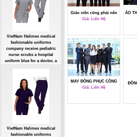
Giáo viên cũng phải nên
ÁO T
Giá: Liên Hệ
đồng phục?
VietNam Halimex medical
fashionable uniforms
company receive pediatric
nurse scrubs a hospital
uniform blue for a doctor, a
large, patient number of
workers
Giá: Liên Hệ
MAY ĐỒNG PHỤC CÔNG
ĐỒN
Đặt hàng
Giá: Liên Hệ
SỞ ĐẸP 37
VietNam Halimex medical
fashionable uniforms