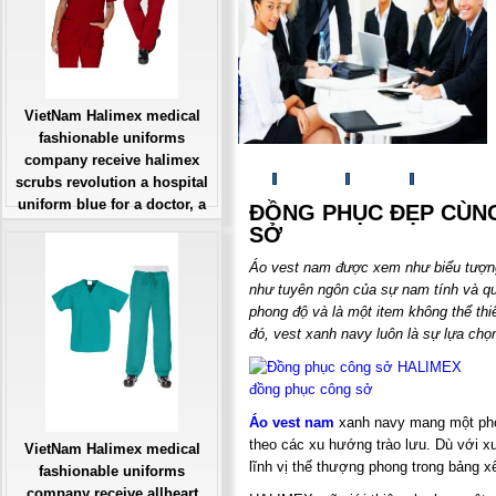
VietNam Halimex medical
fashionable uniforms
company receive halimex
scrubs revolution a hospital
uniform blue for a doctor, a
ĐỒNG PHỤC ĐẸP CÙN
large, patient number of
SỞ
workers
Áo vest nam được xem như biểu tượng 
Giá: Liên Hệ
như tuyên ngôn của sự nam tính và qu
Đặt hàng
phong độ và là một item không thể thi
đó, vest xanh navy luôn là sự lựa ch
đồng phục công sở
Áo vest nam
xanh navy mang một phon
theo các xu hướng trào lưu. Dù với x
VietNam Halimex medical
lĩnh vị thế thượng phong trong bảng 
fashionable uniforms
company receive allheart