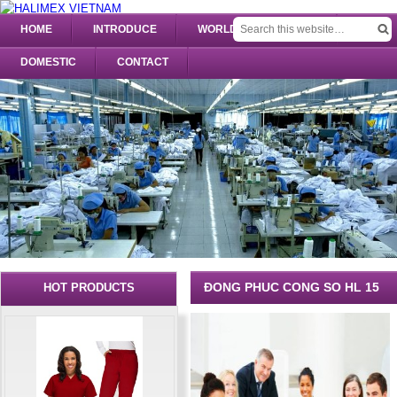
HOME
INTRODUCE
WORLDWIDE UNIFORM
DOMESTIC
CONTACT
ĐONG PHUC CONG SO HL 15
HOT PRODUCTS