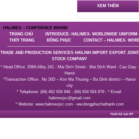
XEM THÊM
HALIMEX – CONFIDENCE BRAND
TRANG CHỦ
INTRODUCE- HALIMEX- WORLDWIDE UNIFORM –
THỜI TRANG
ĐỒNG PHỤC
CONTACT – HALIMEX- WOR
TRADE AND PRODUCTION SERVICES HAILINH IMPORT EXPORT JOINT
STOCK COMPANY
* Head Office: 208A Alley 241 - Mai Dich Street - Mai Dich Ward - Cau Giay -
Hanoi
*Transaction Office : No 30D – Kim Ma Thuong – Ba Dinh district – Hanoi
city
* Telephone: (84) 462 934 946 - (84) 934 554 879 - * Email:
halimexjsc@gmail.com
* Website: www.halimexjsc.com - ww.dongphuchathạnh.com
Thiết Kế bởi RT