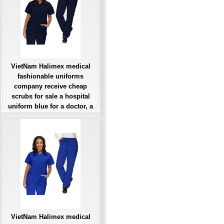
VietNam Halimex medical
fashionable uniforms
company receive cheap
scrubs for sale a hospital
uniform blue for a doctor, a
large, patient number of
workers
Giá: Liên Hệ
Đặt hàng
VietNam Halimex medical