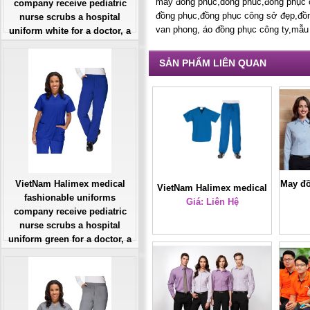
may đồng phục,dong phuc,đồng phục 
company receive pediatric
đồng phục,đồng phục công sở đẹp,đồ
nurse scrubs a hospital
van phong, áo đồng phục công ty,mẫu
uniform white for a doctor, a
large, patient number of
workers
SẢN PHẨM LIÊN QUAN
Giá: Liên Hệ
Đặt hàng
VietNam Halimex medical
May đồ
VietNam Halimex medical
fashionable uniforms
uniforms company receive
Giá: Liên Hệ
company receive pediatric
cartoon scrubs a hospital
nurse scrubs a hospital
uniform blue for a nurse
uniform green for a doctor, a
doctor, a large, patient
large, patient number of
number of workers
workers
Giá: Liên Hệ
Đặt hàng