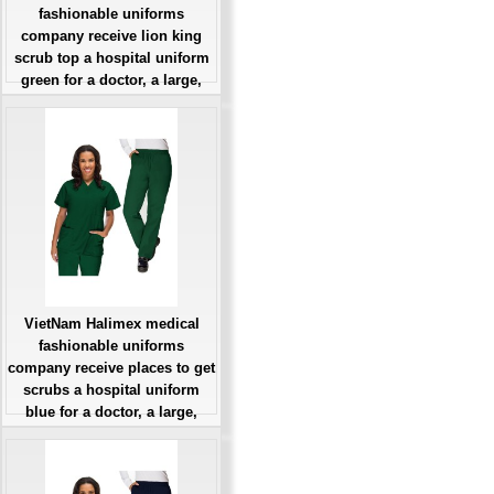
fashionable uniforms
company receive lion king
scrub top a hospital uniform
green for a doctor, a large,
patient number of workers
Giá: Liên Hệ
Đặt hàng
VietNam Halimex medical
fashionable uniforms
company receive places to get
scrubs a hospital uniform
blue for a doctor, a large,
patient number of workers
Giá: Liên Hệ
Đặt hàng