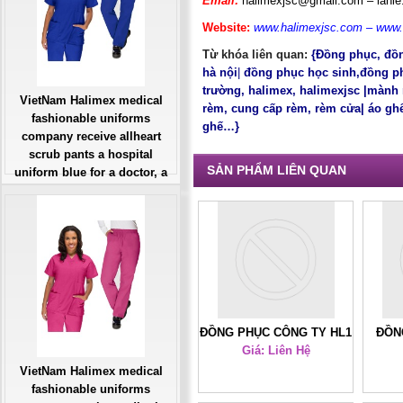
Email:
halimexjsc@gmail.com
–
lanl
Website:
www.halimexjsc.com
–
www.
Từ khóa liên quan:
{
Đồng phục
,
đồ
hà nội
|
đồng phục học sinh,
đồng p
trường
,
halimex
,
halimexjsc
|
mành 
VietNam Halimex medical
rèm
,
cung cấp rèm
,
rèm cửa
|
áo gh
fashionable uniforms
ghế
…}
company receive allheart
scrub pants a hospital
SẢN PHẨM LIÊN QUAN
uniform blue for a doctor, a
large, patient number of
workers
Giá: Liên Hệ
Đặt hàng
ĐỒNG PHỤC CÔNG TY HL1
ĐỒN
Giá: Liên Hệ
VietNam Halimex medical
fashionable uniforms