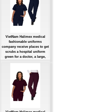
VietNam Halimex medical
fashionable uniforms
company receive places to get
scrubs a hospital uniform
green for a doctor, a large,
patient number of workers
Giá: Liên Hệ
Đặt hàng
VietNam Halimex medical