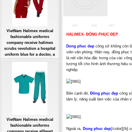
VietNam Halimex medical
HALIMEX- ĐỒNG PHỤC ĐẸP
fashionable uniforms
company receive halimex
Dong phuc dep
công sở không còn là 
scrubs revolution a hospital
viên văn phòng. Hiện nay, đồng phục 
uniform blue for a doctor, a
là nét văn hóa đặc trưng của các công
large, patient number of
tượng tốt cho hình ảnh thương hiệu v
workers
nghiệp.
Giá: Liên Hệ
Đặt hàng
Bên cạnh đó,
Đồng phục đẹp
công s
tâm lý, năng suất làm việc của nhân v
VietNam Halimex medical
fashionable uniforms
Ngoài ra,
Dong phuc dep
[/color][/b]
company receive allheart