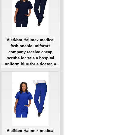
VietNam Halimex medical
fashionable uniforms
company receive cheap
scrubs for sale a hospital
uniform blue for a doctor, a
large, patient number of
workers
Giá: Liên Hệ
Đặt hàng
VietNam Halimex medical