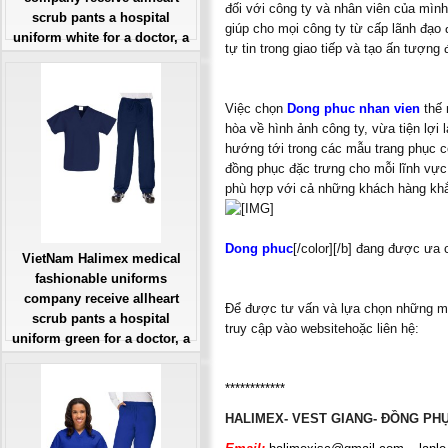
đối với công ty và nhân viên của mìn
scrub pants a hospital
giúp cho mọi công ty từ cấp lãnh đạo 
uniform white for a doctor, a
tự tin trong giao tiếp và tạo ấn tượng
large, patient number of
workers
Giá: Liên Hệ
Việc chọn
Dong phuc nhan vien
thế
Đặt hàng
hòa về hình ảnh công ty, vừa tiện lợi 
hướng tới trong các mẫu trang phục c
đồng phục đặc trưng cho mỗi lĩnh vực
phù hợp với cả những khách hàng khắt 
Dong phuc
[/color][/b] đang được ưa 
VietNam Halimex medical
fashionable uniforms
company receive allheart
Để được tư vấn và lựa chọn những mẫ
scrub pants a hospital
truy cập vào websitehoặc liên hệ:
uniform green for a doctor, a
large, patient number of
workers
************
Giá: Liên Hệ
HALIMEX- VEST GIANG- ĐỒNG PH
Đặt hàng