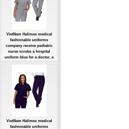
VietNam Halimex medical
fashionable uniforms
company receive pediatric
nurse scrubs a hospital
uniform blue for a doctor, a
large, patient number of
workers
Giá: Liên Hệ
Đặt hàng
VietNam Halimex medical
fashionable uniforms