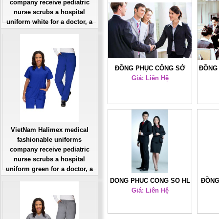
company receive pediatric
nurse scrubs a hospital
uniform white for a doctor, a
large, patient number of
workers
Giá: Liên Hệ
Đặt hàng
ĐỒNG PHỤC CÔNG SỞ
ĐỒNG
Giá: Liên Hệ
HL8
VietNam Halimex medical
fashionable uniforms
company receive pediatric
nurse scrubs a hospital
uniform green for a doctor, a
large, patient number of
DONG PHUC CONG SO HL
ĐỒNG
workers
Giá: Liên Hệ
4
Giá: Liên Hệ
Đặt hàng