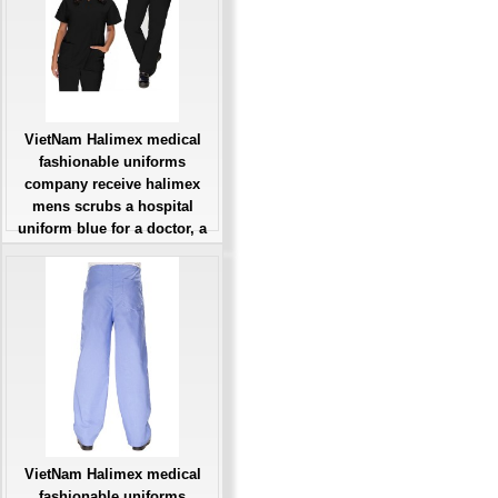
VietNam Halimex medical
fashionable uniforms
company receive halimex
mens scrubs a hospital
uniform blue for a doctor, a
large, patient number of
workers
Giá: Liên Hệ
Đặt hàng
VietNam Halimex medical
fashionable uniforms