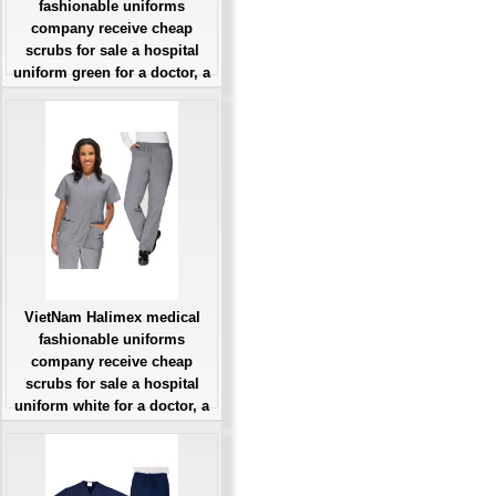
fashionable uniforms
company receive cheap
scrubs for sale a hospital
uniform green for a doctor, a
large, patient number of
workers
Giá: Liên Hệ
Đặt hàng
VietNam Halimex medical
fashionable uniforms
company receive cheap
scrubs for sale a hospital
uniform white for a doctor, a
large, patient number of
workers
Giá: Liên Hệ