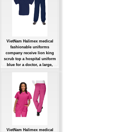
Đặt hàng
VietNam Halimex medical
fashionable uniforms
company receive lion king
scrub top a hospital uniform
blue for a doctor, a large,
patient number of workers
Giá: Liên Hệ
Đặt hàng
VietNam Halimex medical