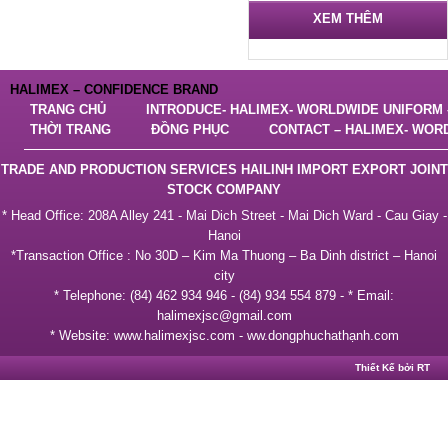
XEM THÊM
HALIMEX – CONFIDENCE BRAND
TRANG CHỦ
INTRODUCE- HALIMEX- WORLDWIDE UNIFORM –
THỜI TRANG
ĐỒNG PHỤC
CONTACT – HALIMEX- WOR
TRADE AND PRODUCTION SERVICES HAILINH IMPORT EXPORT JOINT
STOCK COMPANY
* Head Office: 208A Alley 241 - Mai Dich Street - Mai Dich Ward - Cau Giay -
Hanoi
*Transaction Office : No 30D – Kim Ma Thuong – Ba Dinh district – Hanoi
city
* Telephone: (84) 462 934 946 - (84) 934 554 879 - * Email:
halimexjsc@gmail.com
* Website: www.halimexjsc.com - ww.dongphuchathạnh.com
Thiết Kế bởi RT