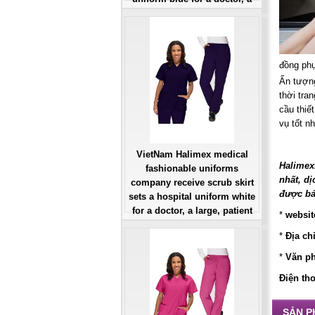
large, patient number of
workers
Giá: Liên Hệ
Đặt hàng
đồng ph
Ấn tượng
thời tra
cầu thiế
vụ tốt nh
VietNam Halimex medical
Halimex
fashionable uniforms
nhất, dị
company receive scrub skirt
được bá
sets a hospital uniform white
for a doctor, a large, patient
*
websit
number of workers
*
Địa ch
Giá: Liên Hệ
Đặt hàng
*
Văn ph
Điện tho
SẢN P