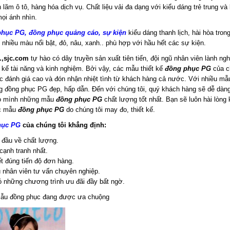
n lãm ô tô, hàng hóa dịch vụ. Chất liệu vải đa dạng với kiểu dáng trẻ trung và 
mọi ánh nhìn.
phục PG, đồng phục quảng cáo, sự kiện
kiểu dáng thanh lịch, hài hòa tron
 nhiều màu nổi bật, đỏ, nâu, xanh.. phù hợp với hầu hết các sự kiện.
.,sjc.com
tự hào có dây truyền sản xuất tiên tiến, đội ngũ nhân viên lành ngh
t kế tài năng và kinh nghiệm. Bởi vậy, các mẫu thiết kế
đồng phục PG
của c
 đánh giá cao và đón nhận nhiệt tình từ khách hàng cả nước. Với nhiều m
g đồng phục PG đẹp, hấp dẫn. Đến với chúng tôi, quý khách hàng sẽ dễ dàn
o mình những mẫu
đồng phục PG
chất lượng tốt nhất. Bạn sẽ luôn hài lòng 
c mẫu
đồng phục PG
do chúng tôi may đo, thiết kế.
hục PG
của chúng tôi khẳng định:
i đầu về chất lượng.
 cạnh tranh nhất.
t đúng tiến độ đơn hàng.
ũ nhân viên tư vấn chuyên nghiệp.
ó những chương trình ưu đãi đầy bất ngờ.
ẫu đồng phục đang được ưa chuộng