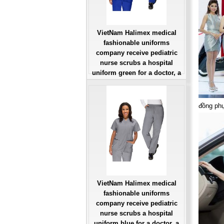
VietNam Halimex medical
fashionable uniforms
company receive pediatric
nurse scrubs a hospital
uniform green for a doctor, a
large, patient number of
workers
Giá: Liên Hệ
đồng phụ
Đặt hàng
VietNam Halimex medical
fashionable uniforms
company receive pediatric
nurse scrubs a hospital
uniform blue for a doctor, a