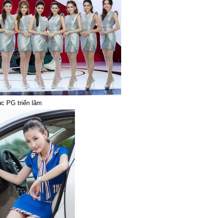
c PG triển lãm