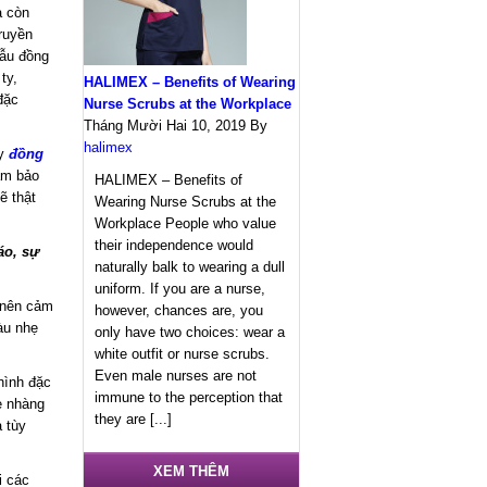
à còn
ruyền
mẫu đồng
ty,
HALIMEX – Benefits of Wearing
đặc
Nurse Scrubs at the Workplace
Tháng Mười Hai 10, 2019
By
halimex
ay
đồng
ảm bảo
HALIMEX – Benefits of
ẽ thật
Wearing Nurse Scrubs at the
Workplace People who value
their independence would
áo, sự
naturally balk to wearing a dull
uniform. If you are a nurse,
o nên cảm
however, chances are, you
àu nhẹ
only have two choices: wear a
white outfit or nurse scrubs.
Even male nurses are not
hình đặc
immune to the perception that
ẹ nhàng
they are [...]
 tùy
XEM THÊM
i các