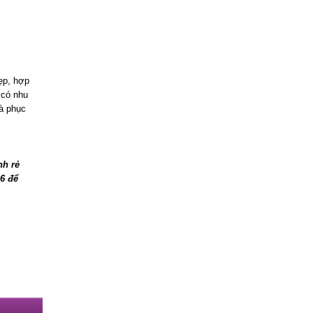
ẹp, hợp
 có nhu
và phục
nh rẻ
46 đ
ể