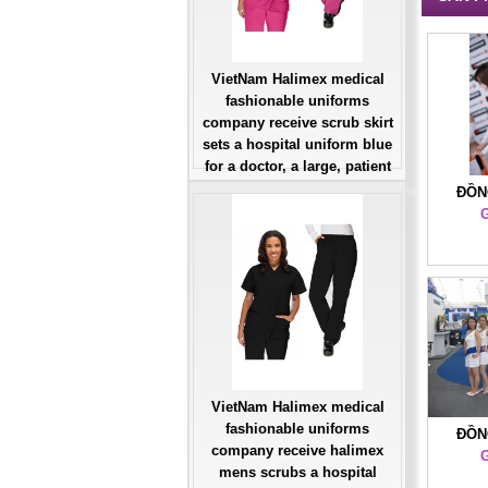
VietNam Halimex medical
fashionable uniforms
company receive scrub skirt
sets a hospital uniform blue
for a doctor, a large, patient
number of workers
ĐỒN
Giá: Liên Hệ
G
Đặt hàng
VietNam Halimex medical
fashionable uniforms
ĐỒN
company receive halimex
G
mens scrubs a hospital