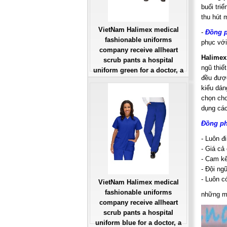
buổi triể
thu hút 
VietNam Halimex medical
-
Đ
ồng 
fashionable uniforms
phục với
company receive allheart
Halimex
scrub pants a hospital
ngũ thiế
uniform green for a doctor, a
đều được
large, patient number of
kiểu dán
workers
chọn ch
Giá: Liên Hệ
dụng cá
Đặt hàng
Đồng p
- Luôn đ
- Giá cả
- Cam kế
- Đội ng
- Luôn c
VietNam Halimex medical
fashionable uniforms
những m
company receive allheart
scrub pants a hospital
uniform blue for a doctor, a