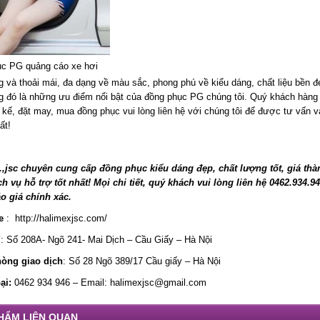
ục PG quảng cáo xe hơi
 và thoải mái, đa dạng về màu sắc, phong phú về kiểu dáng, chất liệu bền đ
ng đó là những ưu điểm nổi bật của đồng phục PG chúng tôi. Quý khách hàng
t kế, đặt may, mua đồng phục vui lòng liên hệ với chúng tôi để được tư vấn 
ất!
.,jsc chuyên cung cấp đồng phục kiểu dáng đẹp, chất lượng tốt, giá thà
ch vụ hỗ trợ tốt nhất! Mọi chi tiết, quý khách vui lòng liên hệ 0462.934.9
o giá chính xác.
e
: http://halimexjsc.com/
ỉ
: Số 208A- Ngõ 241- Mai Dịch – Cầu Giấy – Hà Nội
òng giao dịch
: Số 28 Ngõ 389/17 Cầu giấy – Hà Nội
ại:
0462 934 946 – Email: halimexjsc@gmail.com
HẨM LIÊN QUAN