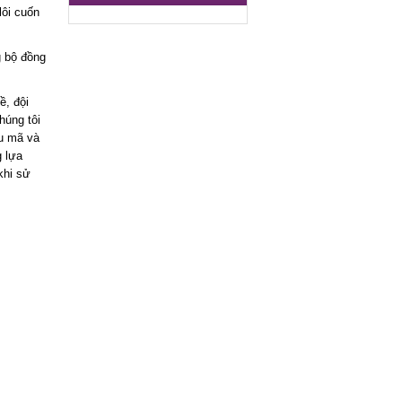
lôi cuốn
g bộ đồng
ề, đội
húng tôi
ẫu mã và
g lựa
khi sử