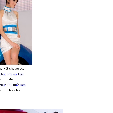
ục PG cho xe oto
ục PG đẹp
ục PG hội chợ