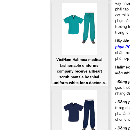
large, patient number of
vậy nhữ
workers
phải tạo
Giá: Liên Hệ
đạt tới 
Đặt hàng
phục hàn
trường h
trưng ch
Hãy đến
phục PG
chất lượ
phù hợp 
VietNam Halimex medical
fashionable uniforms
Halimex
company receive allheart
kiện
với
scrub pants a hospital
-
Đ
ồng 
uniform white for a doctor, a
giác tho
large, patient number of
nhàng đe
workers
Giá: Liên Hệ
- Đ
ồng 
Đặt hàng
trưng ch
pha lẫn 
chọn cho
-
Đồng 