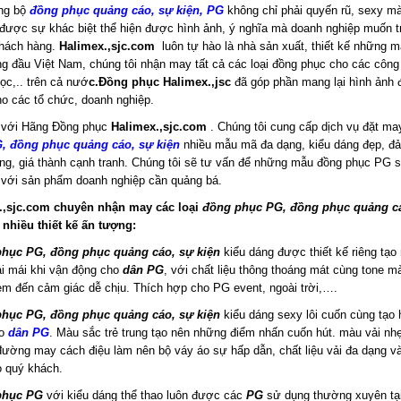
ng bộ
đồng phục quảng cáo, sự kiện, PG
không chỉ phải quyến rũ, sexy m
 được sự khác biệt thể hiện được hình ảnh, ý nghĩa mà doanh nghiệp muốn t
khách hàng.
Halimex.,sjc.com
luôn tự hào là nhà sản xuất, thiết kế những 
g đầu Việt Nam, chúng tôi nhận may tất cả các loại đồng phục cho các công 
ọc,.. trên cả nướ
c.
Đồng phục Halimex.,jsc
đã góp phần mang lại hình ảnh 
o các tổ chức, doanh nghiệp.
 với Hãng Đồng phục
Halimex.,sjc.com
. Chúng tôi cung cấp dịch vụ đặt m
, đồng phục quảng cáo, sự kiện
nhiều mẫu mã đa dạng, kiểu dáng đẹp, đ
ng, giá thành cạnh tranh. Chúng tôi sẽ tư vấn để những mẫu đồng phục PG s
với sản phẩm doanh nghiệp cần quảng bá.
.,sjc.com chuyên nhận may các loại
đồng phục PG, đồng phục quảng c
 nhiều thiết kế ấn tượng:
phục PG, đồng phục quảng cáo, sự kiện
kiểu dáng được thiết kế riêng tạ
ải mái khi vận động cho
dân PG
, với chất liệu thông thoáng mát cùng tone m
m đến cảm giác dễ chịu. Thích hợp cho PG event, ngoài trời,….
phục PG, đồng phục quảng cáo, sự kiện
kiểu dáng sexy lôi cuốn cùng tạo 
o
dân PG
. Màu sắc trẻ trung tạo nên những điểm nhấn cuốn hút. màu vải nh
đường may cách điệu làm nên bộ váy áo sự hấp dẫn, chất liệu vải đa dạng và
 quý khách.
phục PG
với kiểu dáng thể thao luôn được các
PG
sử dụng thường xuyên tạ