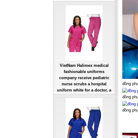
large, patient number of
workers
Giá: Liên Hệ
Đặt hàng
VietNam Halimex medical
fashionable uniforms
company receive pediatric
đồng ph
nurse scrubs a hospital
uniform white for a doctor, a
large, patient number of
đồng ph
workers
Giá: Liên Hệ
đồng ph
Đặt hàng